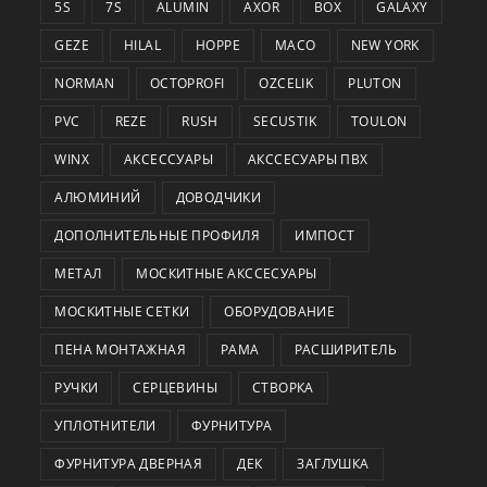
5S
7S
ALUMIN
AXOR
BOX
GALAXY
GEZE
HILAL
HOPPE
MACO
NEW YORK
NORMAN
OCTOPROFI
OZCELIK
PLUTON
PVC
REZE
RUSH
SECUSTIK
TOULON
WINX
АКСЕССУАРЫ
АКССЕСУАРЫ ПВХ
АЛЮМИНИЙ
ДОВОДЧИКИ
ДОПОЛНИТЕЛЬНЫЕ ПРОФИЛЯ
ИМПОСТ
МЕТАЛ
МОСКИТНЫЕ АКССЕСУАРЫ
МОСКИТНЫЕ СЕТКИ
ОБОРУДОВАНИЕ
ПЕНА МОНТАЖНАЯ
РАМА
РАСШИРИТЕЛЬ
РУЧКИ
СЕРЦЕВИНЫ
СТВОРКА
УПЛОТНИТЕЛИ
ФУРНИТУРА
ФУРНИТУРА ДВЕРНАЯ
ДЕК
ЗАГЛУШКА