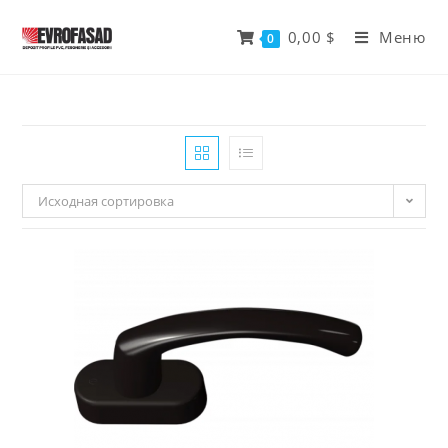
Перейти
к
0,00
$
Меню
0
содержимому
Исходная сортировка