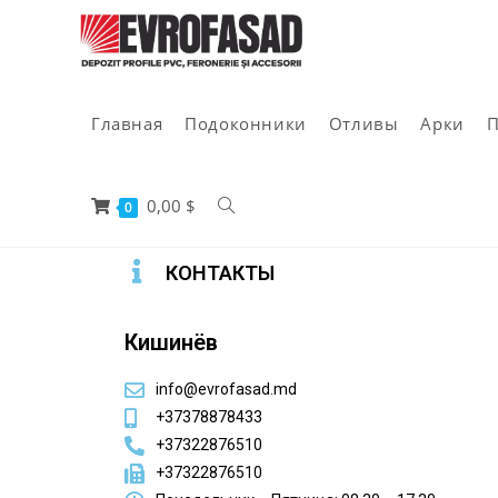
Главная
Подоконники
Отливы
Арки
П
0,00
$
0
КОНТАКТЫ
Кишинёв
info@evrofasad.md
+37378878433
+37322876510
+37322876510