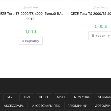
Доводчики
Доводчики
EZE Тяга TS 2000/TS 4000, белый RAL
GEZE Тяга TS 2000/TS 4
9016
0,00
$
0,00
$
В корзину
В корзину
GEZE
HILAL
HOPPE
MACO
NEW YORK
NORMA
АКСЕССУАРЫ
АКССЕСУАРЫ ПВХ
АЛЮМИНИЙ
ДОВОДЧИ