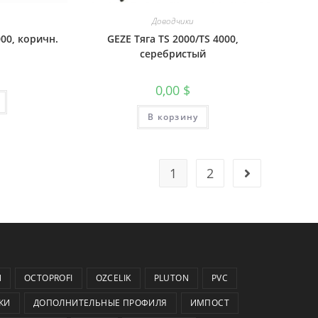
Доводчики
000, коричн.
GEZE Тяга TS 2000/TS 4000,
серебристый
0,00
$
В корзину
1
2
N
OCTOPROFI
OZCELIK
PLUTON
PVC
КИ
ДОПОЛНИТЕЛЬНЫЕ ПРОФИЛЯ
ИМПОСТ