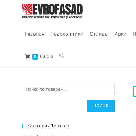
Перейти
к
содержимому
Главная
Подоконники
Отливы
Арки
П
0,00
$
0
ПОИСК
Категории Товаров