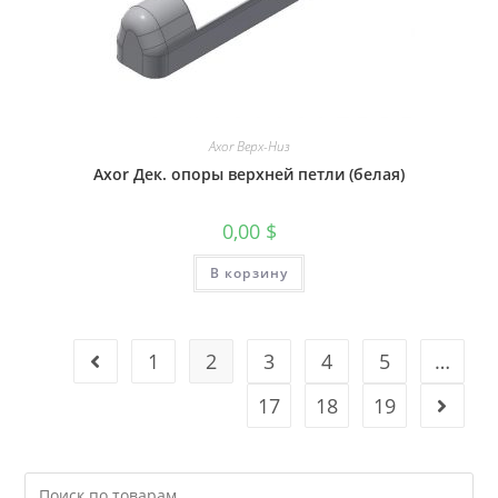
Axor Верх-Низ
Axor Дек. опоры верхней петли (белая)
0,00
$
В корзину
1
2
3
4
5
…
17
18
19